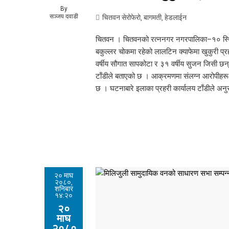
By
सञ्जय दवाडी
चितवन सेरोफेरो
,
बागमती
,
हेडलाईन
चितवन । चितवनको रत्ननगर नगरपालिका–१० स्थित 
बकुल्लर चोकमा रहेको लालटिन क्याफेमा खुकुरी प्
वर्षीय सौगात सापकोटा र ३१ वर्षीय सुजन जिसी छन
टाँडीले बताएको छ । आक्रमणमा संलग्न आरोपीहर
छ । घटनाबारे इलाका प्रहरी कार्यालय टाँडीले अन
२० माघ
२०८०,
शनिबार
१४:२०
२०
माघ
२०८०,