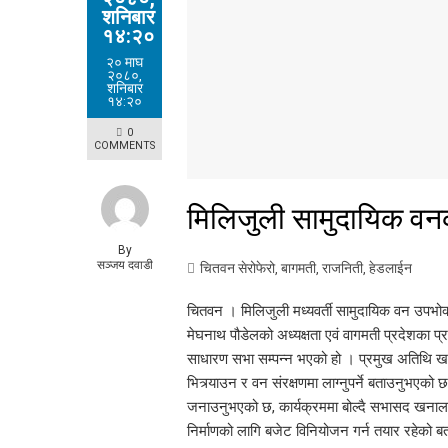
शनिबार
१४:२०
२० माघ
२०८०,
शनिबार
१४:२०
0
COMMENTS
मिलिजुली सामुदायिक वन
By
सञ्जय दवाडी
चितवन सेरोफेरो
,
बागमती
,
राजनिती
,
हेडलाईन
चितवन । मिलिजुली मध्यवर्ती सामुदायिक वन उपभो
मेघनाथ पौडेलको अध्यक्षता एवं वागमती प्रदेशका प्
साधारण सभा सम्पन्न भएको हो । प्रमुख अतिथि खन
भित्र्याउन र वन संरक्षणमा लाग्नुपर्ने बताउनुभएक
जनाउनुभएको छ, कार्यक्रममा बोल्दै सभासद खनालले 
निर्माणको लागि बजेट विनियोजन गर्न तयार रहेको 