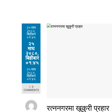
२५ माघ
२०८०,
बिहीबार
०१:४५
२५
माघ
२०८०,
बिहीबार
०१:४५
२५ माघ
२०८०,
बिहीबार
०१:४५
0
COMMENTS
रत्ननगरमा खुकुरी प्रहार