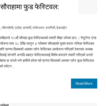
ौराहामा फुड फेस्टिवल:
ो
,
जीवनशैली
,
प्रदेश
,
बागमती
,
मनोरञ्जन
,
राजनिती
,
हेडलाईन
ीहरुले १८औं सौराहा फूड फेस्टिबलको तयारी तीब्र पारेका छन् । रेष्टुरेण्ट एण्ड
ोजना माघ २८ देखि फागुन ३ गतेसम्म साैराहाकाे मुख्य बजार नजिक फेस्टिबल
लागि प्रणय दिबसको अबसर पारेर फेस्टिबल आयोजना गरिएको रेवानका अध्यक्ष
कृतिलाई संगसंगै अगाडि बढाएर फेस्टिवललाई विशेष बनाउने तयारी गरिएको उनले
िहास छ उनले भने हामीले हरेक वर्ष प्रणय दिवसको अवसर पारेर फूड फेस्टिवल
को पर्यटन…
Read More