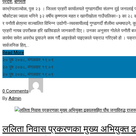
प्रदेश
,
बागमती
काभ्रेपलाञ्चोक, पुस २३ । जिल्ला प्रहरी कार्यालयले गुण्डागर्दीमा संलग्न दुई जनाल
चौकोटका ज्वाला भनिने ३२ वर्षीय कृष्णराम महत र खानीखोला गाउँपालिका–३ का २८ वर
र पनौती क्षेत्रमा सञ्चालित विभिन्न उद्योगी–व्यवसायीलाई गुण्डागर्दी शैलीमा धम्क्याउने
प्रहरी नायब उपरीक्षक हरि खतिवडाले जानकारी दिए। उनका अनुसार गोलेले पनौती बजार क
कार्यमा समेत अवरोध पुर्‍याउने काम गर्दै आइरहेको पाइएकाले पक्राउ गरिएको हो । पक्
सार्वजनिक हित,…
Read More
२० पुष २०७८, मंगलवार १९:०९
२० पुष २०७८, मंगलवार १९:०९
२० पुष २०७८, मंगलवार १९:०९
0 Comments
By
Admin
ललिता निवास प्रकरणका मुख्य अभियुक्त ढ