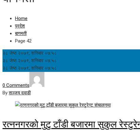
Home
प्रदेश
बागमती
Page 42
२८ जेष्ठ २०७९, शनिबार ०७:५८
२८ जेष्ठ २०७९, शनिबार ०७:५८
२८ जेष्ठ २०७९, शनिबार ०७:५८
0 Comments
By
सञ्जय दवाडी
रत्ननगरको मुटु टाँडी बजारमा सुकुल रेस्टुर