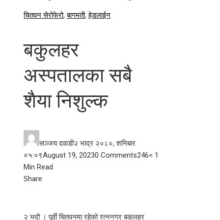
चितवन सेरोफेरो
,
बागमती
,
हेडलाईन
बकुलहर
अस्पतालका सबै
शैया निशुल्क
सञ्जय दवाडी
२ भाद्र २०८०, शनिबार
०५:०९
August 19, 2023
0 Comments
246
< 1
Min Read
Facebook
Twitter
LinkedIn
Pinterest
Stumbleupon
Email
Share
२ भदौ । पूर्वी चितवनमा रहेको रत्ननगर बकुलहर