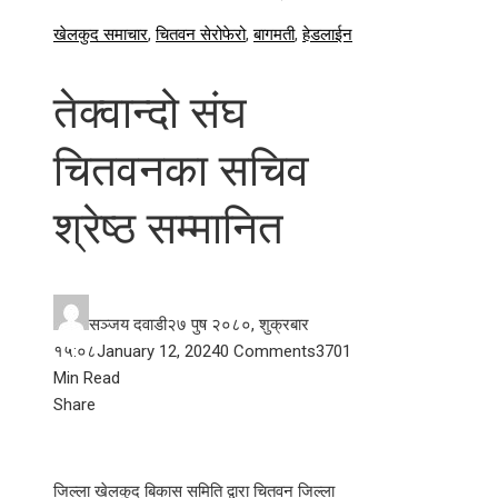
खेलकुद समाचार
,
चितवन सेरोफेरो
,
बागमती
,
हेडलाईन
तेक्वान्दो संघ
चितवनका सचिव
श्रेष्ठ सम्मानित
सञ्जय दवाडी
२७ पुष २०८०, शुक्रबार
१५:०८
January 12, 2024
0 Comments
370
1
Min Read
Facebook
Twitter
LinkedIn
Pinterest
Stumbleupon
Email
Share
जिल्ला खेलकुद बिकास समिति द्वारा चितवन जिल्ला