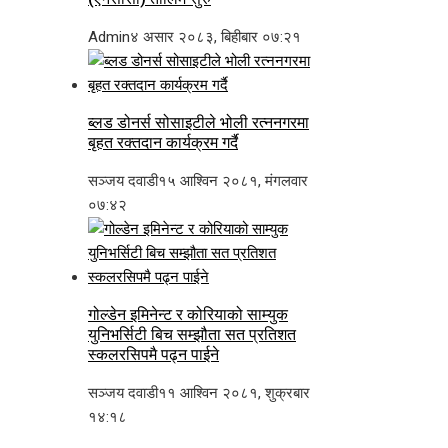
Admin
४ असार २०८३, बिहीबार ०७:२१
ब्लड डोनर्स सोसाइटीले भोली रत्ननगरमा
बृहत रक्तदान कार्यक्रम गर्दै
सञ्जय दवाडी
१५ आश्विन २०८१, मंगलवार
०७:४२
गोल्डेन इमिनेन्ट र कोरियाको साम्युक
युनिभर्सिटी बिच सम्झौता सत प्रतिशत
स्कलरसिपमै पढ्न पाईने
सञ्जय दवाडी
११ आश्विन २०८१, शुक्रबार
१४:१८