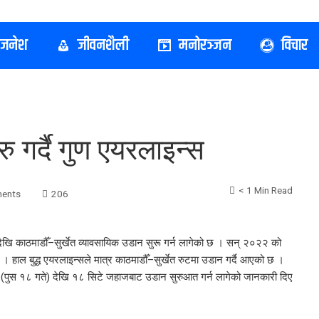
िजनेश
जीवनशैली
मनोरञ्जन
विचार
ु गर्दै गुण एयरलाइन्स
< 1 Min Read
ents
206
ेखि काठमाडौँ–सुर्खेत व्यावसायिक उडान सुरू गर्न लागेको छ । सन् २०२२ को
हो । हाल बुद्ध एयरलाइन्सले मात्र काठमाडौँ–सुर्खेत रुटमा उडान गर्दै आएको छ ।
ार (पुस १८ गते) देखि १८ सिटे जहाजबाट उडान सुरुआत गर्न लागेको जानकारी दिए