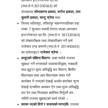
आनसान इन्टरनेशनल प्रा.लि.
(स्था.ले.नं.301330563) को
संञ्चालक
शोभाकान्त ढकाल,
सरोज ढकाल, उमा
कुमारी ढकाल, सान्टु श्रेष्ठ
तथा
जिल्ला ललितपुर, ललितपुर महानगरपालिका वडा
नम्बर 7 सुन्धारा स्थायी ठेगाना भएका आनसान
इन्टरनेशनल प्रा.लि. (स्था.ले.नं. 301330563)
को लेखापरीक्षक तथा लेखापरिक्षण गर्ने फर्म
राजेश्वर एण्ड कम्पनी (स्था.ले.नं. 301443603)
का प्रोपराइटर
राजेश्वर श्रेष्ठ
।
कसुरको संक्षिप्‍त विवरणः
उक्त फर्मले राजस्व
चुहावट गर्ने मनसायले जालसाजीयूक्त, नक्कली
तथा झुट्टा मूल्य अभिबृद्धि कर विवरण, बित्तीय
विवरणहरु तथा आय विवरणहरु तयार गरी
कारोबार नै नभएको देखाई अर्थात कारोबार शुन्य
देखाई प्रचलित आयकर ऐन तथा मुल्य अभिबृद्धि
कर ऐन तथा नियमहरु बमोजिम तिर्नुपर्ने कर
नतिरी राजस्व चुहावटको कार्य गरेको ।
कायम भएको विगो र सजायको मागदाविः
राजस्व