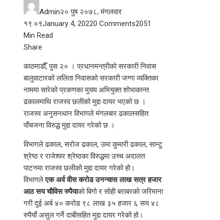
Admin
२० पुष २०७८, मंगलवार
१९:०९
January 4, 2022
0 Comments
205
1
Min Read
Facebook
Twitter
LinkedIn
Pinterest
Stumbleupon
Email
Share
काठमाडौँ, पुस २० । प्रधानमन्त्रीको सरकारी निवास
बालुवाटारको ललिता निवासको सरकारी जग्गा व्यक्तिका
नाममा सारेको प्रकणका मुख्य अभियुक्त शोभाकान्त
ढकालमाथि राजस्व छलीको मुद्दा दायर भएको छ ।
राजस्व अनुसनधान विभागले मंगलबार ढकालसहित
पाँचजना विरुद्ध मुद्दा दायर गरेको छ ।
विभागले ढकाल, सरोज ढकाल, उमा कुमारी ढकाल, सान्टु
श्रेष्ठ र राजेश्वर श्रेष्ठका विरुद्धमा उच्च अदालत
पाटनमा राजस्व छलीको मुद्दा दायर गरेको हो।
विभागले
एक अर्व वीस करोड उनन्चास लाख सत्र हजार
आठ सय चौविस रुपैया
को बिगो र सोही बराबरको जरिमाना
गरी दुई अर्ब ४० करोड ९८ लाख ३५ हजार ६ सय ४८
रुपैयाँ असुल गर्ने दाबीसहित मुद्दा दायर गरेको हो।