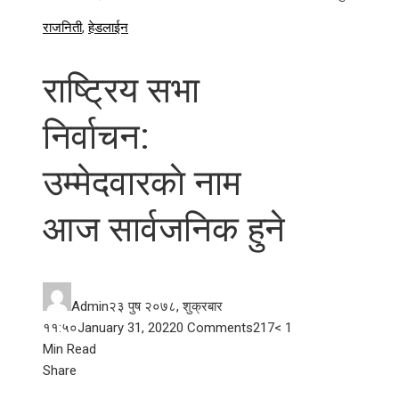
राजनिती
,
हेडलाईन
राष्ट्रिय सभा
निर्वाचन:
उम्मेदवारकाे नाम
आज सार्वजनिक हुने
Admin
२३ पुष २०७८, शुक्रबार
११:५०
January 31, 2022
0 Comments
217
< 1
Min Read
Facebook
Twitter
LinkedIn
Pinterest
Stumbleupon
Email
Share