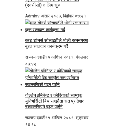
(एनसीसी) तालिम सुरु
Admin
४ असार २०८३, बिहीबार ०७:२१
ब्लड डोनर्स सोसाइटीले भोली रत्ननगरमा
बृहत रक्तदान कार्यक्रम गर्दै
सञ्जय दवाडी
१५ आश्विन २०८१, मंगलवार
०७:४२
गोल्डेन इमिनेन्ट र कोरियाको साम्युक
युनिभर्सिटी बिच सम्झौता सत प्रतिशत
स्कलरसिपमै पढ्न पाईने
सञ्जय दवाडी
११ आश्विन २०८१, शुक्रबार
१४:१८