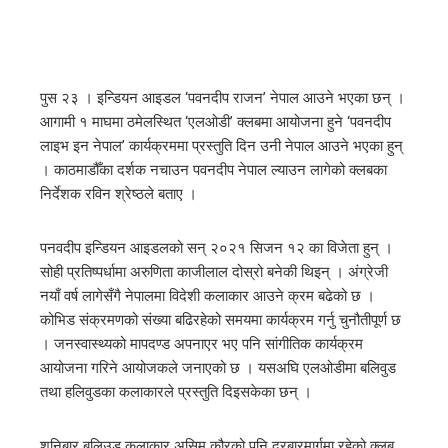
पुस २३ । इन्डियन आइडल ‘पवनदीप राजन’ नेपाल आउने भएका छन् ।
आगामी १ माघमा ठमेलस्थित ‘एलओडी’ क्लबमा आयोजना हुने ‘पवनदीप
लाइभ इन नेपाल’ कार्यक्रममा प्रस्तुति दिन उनी नेपाल आउने भएका हुन्
। काठमाडौँका दर्शक नचाउन पवनदीप नेपाल ल्याउन लागेको क्लबका
निर्देशक रविन श्रेष्ठले बताए ।
पनवदीप इन्डियन आइडलको सन् २०२१ सिजन १२ का विजेता हुन् ।
सोही प्रतिष्पर्धामा अरुणिता काजीलाल दोस्रो बनेकी थिइन् । अंग्रेजी
नयाँ वर्ष लागेसँगै नेपालमा विदेशी कलाकार आउने क्रम बढेको छ ।
कोभिड संक्रमणको संख्या बढिरहेको समयमा कार्यक्रम गर्नु चुनौतीपूर्ण छ
। जनस्वास्थ्यको मापदण्ड अपनाएर भए पनि सांगीतिक कार्यक्रम
आयोजना गरिने आयोजकले जनाएको छ । यसअघि एलओडीमा बलिवुड
तथा हलिवुडका कलाकारले प्रस्तुति दिइसकेका छन् ।
शनिबार बलिउड कलाकार असिम कौरको पनि दरबारमार्गमा रहेको क्लब