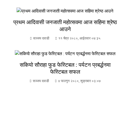
प्रथम आदिवासी जनजाती महोत्सवमा आज सहिमा श्रेष्ठ
आउने
सञ्जय दवाडी
११ चैत्र २०८०, आईतवार ०७:३५
सकियाे सौराहा फुड फेस्टिबल : पर्यटन प्रबर्द्धनमा
फेस्टिबल सफल
सञ्जय दवाडी
४ फाल्गुन २०८०, शुक्रबार ०३:०७