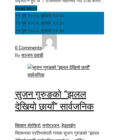
उद्घाटन हुँदै छ । टिकाैलीमा महाेत्सव गर्दा टाँडी बजार…
Read More
११ पुष २०८०, बुधबार १२:३०
११ पुष २०८०, बुधबार १२:३०
११ पुष २०८०, बुधबार १२:३०
0 Comments
By
सञ्जय दवाडी
सुजन गुरुङको “झलल
देखियो छायाँ” सार्वजनिक
चितवन सेरोफेरो
,
मनोरञ्जन
,
हेडलाईन
चितवनका प्रतिभाशाली गायक सुजन गुरुङको "झलल