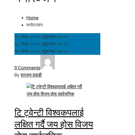
Home
मनोरञ्जन
१८ जेष्ठ २०८१, शुक्रबार ०६:५८
१८ जेष्ठ २०८१, शुक्रबार ०६:५८
१८ जेष्ठ २०८१, शुक्रबार ०६:५८
0 Comments
By
सञ्जय दवाडी
टि ट्वेन्टी विश्वकपलाई
लक्षित गर्दै जय होस विजय