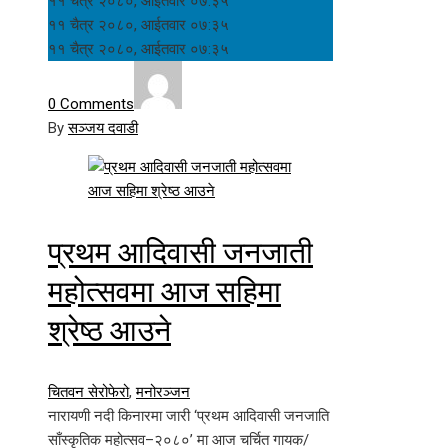
११ चैत्र २०८०, आईतवार ०७:३५
११ चैत्र २०८०, आईतवार ०७:३५
११ चैत्र २०८०, आईतवार ०७:३५
0 Comments
By
सञ्जय दवाडी
प्रथम आदिवासी जनजाती
महोत्सवमा आज सहिमा
श्रेष्ठ आउने
चितवन सेरोफेरो
,
मनोरञ्जन
नारायणी नदी किनारमा जारी ‘प्रथम आदिवासी जनजाति
साँस्कृतिक महोत्सव–२०८०’ मा आज चर्चित गायक/