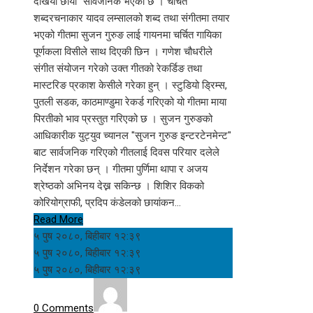
देखियो छायाँ" सार्वजनिक भएको छ । चर्चित
शब्दरचनाकार यादव लम्सालको शब्द तथा संगीतमा तयार
भएको गीतमा सुजन गुरुङ लाई गायनमा चर्चित गायिका
पूर्णकला विसीले साथ दिएकी छिन । गणेश चौधरीले
संगीत संयोजन गरेको उक्त गीतको रेकर्डिङ तथा
मास्टरिङ प्रकाश केसीले गरेका हुन् । स्टुडियो ड्रिम्स,
पुतली सडक, काठमाण्डुमा रेकर्ड गरिएको यो गीतमा माया
पिरतीको भाव प्रस्तुत गरिएको छ । सुजन गुरुङको
आधिकारीक युट्युव च्यानल "सुजन गुरुङ इन्टरटेनमेन्ट"
बाट सार्वजनिक गरिएको गीतलाई दिवस परियार दलेले
निर्देशन गरेका छन् । गीतमा पुर्णिमा थापा र अजय
श्रेष्ठको अभिनय देख्न सकिन्छ । शिशिर विकको
कोरियोग्राफी, प्रदिप कंडेलको छायांकन…
Read More
५ पुष २०८०, बिहीबार १२:३९
५ पुष २०८०, बिहीबार १२:३९
५ पुष २०८०, बिहीबार १२:३९
0 Comments