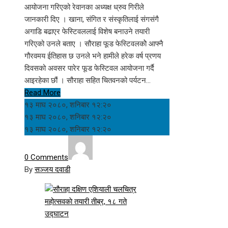
आयोजना गरिएको रेवानका अध्यक्ष ध्रुव गिरीले
जानकारी दिए । खाना, संगित र संस्कृतिलाई संगसंगै
अगाडि बढाएर फेस्टिवललाई विशेष बनाउने तयारी
गरिएको उनले बताए । सौराहा फूड फेस्टिवलकोे आफ्नै
गौरवमय ईतिहास छ उनले भने हामीले हरेक वर्ष प्रणय
दिवसको अवसर पारेर फूड फेस्टिवल आयोजना गर्दै
आइरहेका छौं । सौराहा सहित चितवनको पर्यटन…
Read More
१३ माघ २०८०, शनिबार १२:२०
१३ माघ २०८०, शनिबार १२:२०
१३ माघ २०८०, शनिबार १२:२०
0 Comments
By
सञ्जय दवाडी