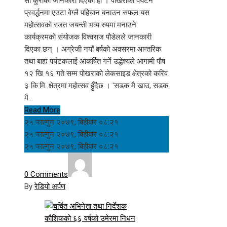
सो कुराको जानकारी दिएको हो । पोखराको पर्यटन
प्रवर्द्धनमा एउटा वेग्लै पहिचान बनाउन सफल यस
महोत्सवको रजत जयन्ती भव्य रुपमा मनाउने
कार्यक्रमको संयोजक विश्वराज पौडेलले जानकारी
दिएका छन् । अग्रेजी नयाँ बर्षको अवसरमा आन्तरिक
तथा बाह्य पर्यटकलाई आकर्षित गर्ने उद्धेश्यले आगामी पौष
१२ खि १६ गते सम्म पोखराको लेकसाइड क्षेत्रको करिव
३ कि.मि. क्षेत्रमा महोत्सव हुँदैछ । 'सडक मै खाउ, सडक
मै…
Read More
२५ फाल्गुन २०७९, बिहीबार ०८:२१
२५ फाल्गुन २०७९, बिहीबार ०८:२१
२५ फाल्गुन २०७९, बिहीबार ०८:२१
0 Comments
By
रेडियो अर्पण