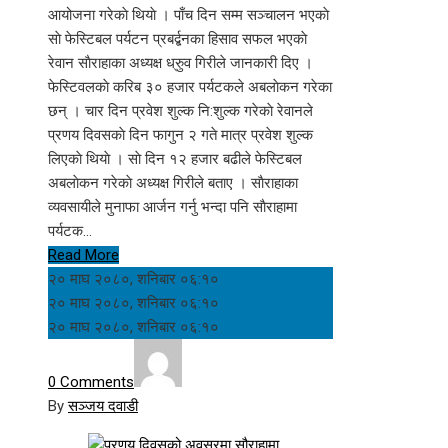
आयोजना गरेकाे थियाे । पाँच दिन सम्म सञ्चालन भएकाे
साे फेस्टिबल पर्यटन प्रबर्द्बनका हिसाव सफल भएकाे
रेवान साैराहाका अध्यक्ष ध्रुुव गिरीले जानकारी दिए ।
फेस्टिवलकाे करिब ३० हजार पर्यटकले अबलाेकन गरेका
छन् । चार दिन प्रवेश शुल्क नि:शुल्क गरेकाे रेवानले
प्रणय दिवसकाे दिन फागुन २ गते मात्र प्रवेश शुल्क
लिएकाे थियाे । साे दिन १२ हजार बढीले फेस्टिबल
अबलाेकन गरेकाे अध्यक्ष गिरीले बताए । साैराहाका
व्यवसायीले मुनाफा आर्जन गर्नु भन्दा पनि साैराहामा
पर्यटक…
Read More
२० माघ २०८०, शनिबार ०६:१०
२० माघ २०८०, शनिबार ०६:१०
२० माघ २०८०, शनिबार ०६:१०
0 Comments
By
सञ्जय दवाडी