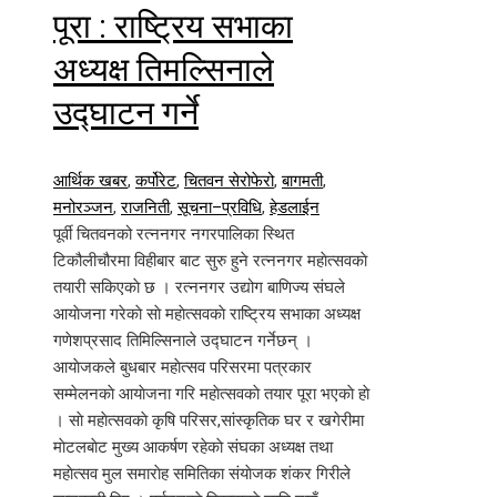
पूरा : राष्ट्रिय सभाका
अध्यक्ष तिमल्सिनाले
उद्घाटन गर्ने
आर्थिक खबर
,
कर्पोरेट
,
चितवन सेरोफेरो
,
बागमती
,
मनोरञ्जन
,
राजनिती
,
सूचना–प्रविधि
,
हेडलाईन
पूर्वी चितवनको रत्ननगर नगरपालिका स्थित
टिकौलीचौरमा विहीबार बाट सुरु हुने रत्ननगर महाेत्सवकाे
तयारी सकिएकाे छ । रत्ननगर उद्योग बाणिज्य संघले
आयाेजना गरेकाे साे महाेत्सवकाे राष्ट्रिय सभाका अध्यक्ष
गणेशप्रसाद तिमिल्सिनाले उद्घाटन गर्नेछन् ।
आयाेजकले बुधबार महाेत्सव परिसरमा पत्रकार
सम्मेलनकाे आयाेजना गरि महाेत्सवकाे तयार पूरा भएकाे हाे
। साे महाेत्सवकाे कृषि परिसर,सांस्कृतिक घर र खगेरीमा
माेटलबाेट मुख्य आकर्षण रहेकाे संघका अध्यक्ष तथा
महाेत्सव मुल समाराेह समितिका संयाेजक शंकर गिरीले