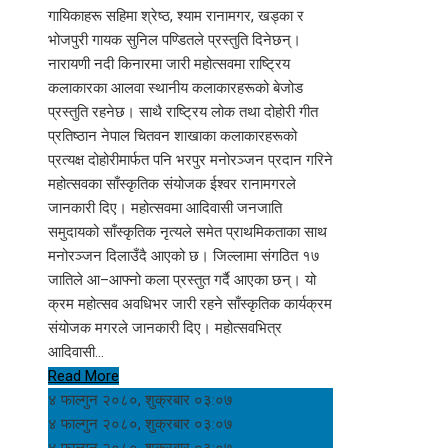
गायिकाहरू सहिमा श्रेष्ठ, श्याम रानामगर, खड्का र
भोजपुरी गायक सुनिल पण्डितले प्रस्तुति दिनेछन्।
नारायणी नदी किनारमा जारी महोत्सवमा राष्ट्रिय
कलाकारका आलवा स्थानीय कलाकारहरूको बेजोड
प्रस्तुति रहनेछ। साथै राष्ट्रिय लोक तथा दोहोरी गीत
प्रतिष्ठान नेपाल चितवन शाखाका कलाकारहरूको
प्रत्यक्ष दोहोरीमार्फत पनि भरपुर मनोरञ्जन प्रदान गरिने
महोत्सवका साँस्कृतिक संयोजक ईश्वर रानामगरले
जानकारी दिए। महोत्सवमा आदिवासी जनजाति
समुदायको साँस्कृतिक नृत्यले समेत प्राथमिकताका साथ
मनोरञ्जन दिलाउँदै आएको छ। जिल्लामा संगठित १७
जातिले आ–आफ्नो कला प्रस्तुत गर्दै आएका छन्। यो
क्रम महोत्सव अवधिभर जारी रहने साँस्कृतिक कार्यक्रम
संयोजक मगरले जानकारी दिए। महोत्सवभित्र
आदिवासी…
Read More
४ फाल्गुन २०८०, शुक्रबार ०३:०७
४ फाल्गुन २०८०, शुक्रबार ०३:०७
४ फाल्गुन २०८०, शुक्रबार ०३:०७