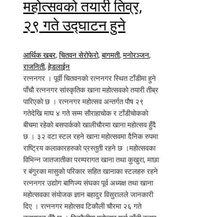
महोत्सवको तयारी तिव्र,
२९ गते उद्घाटन हुने
आर्थिक खबर
,
चितवन सेरोफेरो
,
बागमती
,
मनोरञ्जन
,
राजनिती
,
हेडलाईन
रत्ननगर । पूर्वी चितवनकाे रत्ननगर स्थित टाँडीमा हुने
पाँचाै रत्ननगर सांस्कृतिक खाना महाेत्सवकाे तयारी तीब्र
पारिएकाे छ । रत्ननगर महाेत्सव अन्तर्गत पाैष २९
गतेदेखि माघ ४ गते सम्म साैराहाचाेक र टाँडीचाेककाे
बीचमा रहेकाे बसपार्ककाे खालीचाैरमा खाना महाेत्सव हुँदै
छ । ३२ वटा स्टल रहने खाना महाेत्सवमा दैनिक रुपमा
राष्ट्रिय कलाकारहरुकाे प्रस्तुती रहने छ ।महाेत्सवका
विभिन्न जातजातीका परम्परागत खाना तथा कुखुरा, माछा
र बंगुरका मासुकाे परिकार सहित खानाका स्टलहरु रहने
रत्ननगर उद्योग बाणिज्य संघका पूर्व अध्यक्ष तथा खाना
महाेत्सवका संयाेजक ज्ञान बहादुर विसुरालले जानकारी
दिए । रत्ननगर महाेत्सव टिकाैली चाैरमा २६ गते