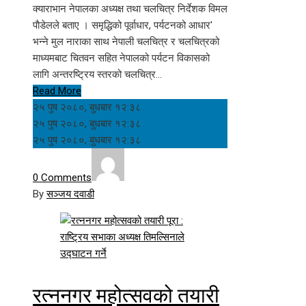
क्याराभान नेपालका अध्यक्ष तथा चलचित्र निर्देशक विमल
पाैडेलले बताए । समृद्धिको पूर्वाधार, पर्यटनको आधार'
भन्ने मुल नाराका साथ नेपाली चलचित्र र चलचित्रको
माध्यमबाट चितवन सहित नेपालको पर्यटन विकासको
लागि अन्तरष्ट्रिय स्तरको चलचित्र…
Read More
२५ पुष २०८०, बुधबार १२:३८
२५ पुष २०८०, बुधबार १२:३८
२५ पुष २०८०, बुधबार १२:३८
0 Comments
By
सञ्जय दवाडी
रत्ननगर महोत्सवको तयारी