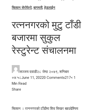
चितवन सेरोफेरो
,
बागमती
,
हेडलाईन
रत्ननगरको मुटु टाँडी
बजारमा सुकुल
रेस्टुरेन्ट संचालनमा
सञ्जय दवाडी
२८ जेष्ठ २०७९, शनिबार
०७:५८
June 11, 2022
0 Comments
217
< 1
Min Read
Facebook
Twitter
LinkedIn
Pinterest
Stumbleupon
Email
Share
चितवन । रत्ननगरको टाँडीमा शिव सिखर बहुउद्देश्यिय