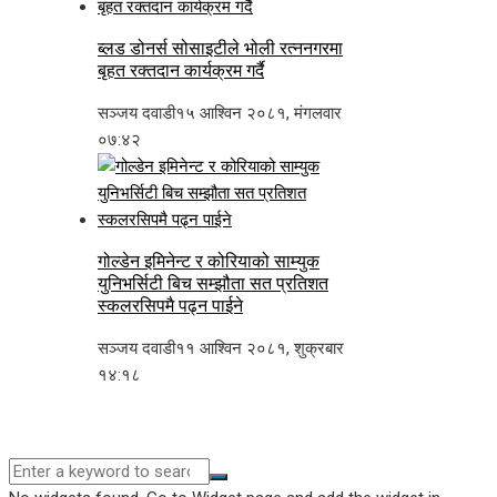
ब्लड डोनर्स सोसाइटीले भोली रत्ननगरमा
बृहत रक्तदान कार्यक्रम गर्दै
सञ्जय दवाडी
१५ आश्विन २०८१, मंगलवार
०७:४२
गोल्डेन इमिनेन्ट र कोरियाको साम्युक
युनिभर्सिटी बिच सम्झौता सत प्रतिशत
स्कलरसिपमै पढ्न पाईने
सञ्जय दवाडी
११ आश्विन २०८१, शुक्रबार
१४:१८