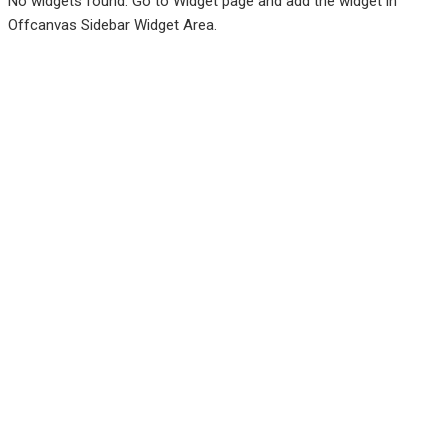
No widgets found. Go to Widget page and add the widget in
Offcanvas Sidebar Widget Area.