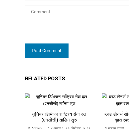
RELATED POSTS
जुनियर डिभिजन राष्ट्रिय सेवा दल
ब्लड डोनर्स स
(एनसीसी) तालिम सुरु
बृहत रक्त
Admin
४ असार २०८३, बिहीबार ०७:२१
सञ्जय दवाडी