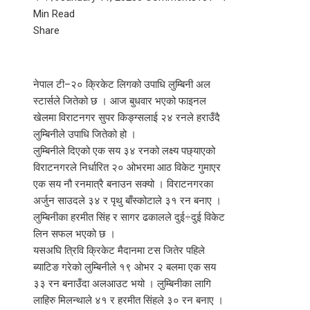
Min Read
Facebook
Twitter
LinkedIn
Pinterest
Stumbleupon
Email
Share
नेपाल टी–२० क्रिकेट लिगको उपाधि लुम्बिनी अल
स्टार्सले जितेको छ । आज बुधवार भएको फाइनल
खेलमा विराटनगर सुपर किङ्ग्सलाई २४ रनले हराउँदै
लुम्बिनीले उपाधि जितेको हो ।
लुम्बिनीले दिएको एक सय ३४ रनको लक्ष्य पछ्याएको
विराटनगरले निर्धारित २० ओभरमा आठ विकेट गुमाएर
एक सय नौ रनमात्रै बनाउन सक्यो । विराटनगरका
अर्जुन साउदले ३४ र पृथु बाँस्कोटाले ३१ रन बनाए ।
लुम्बिनीका हरमीत सिंह र सागर ढकालले दुई÷दुई विकेट
लिन सफल भएको छ ।
यसअघि त्रिवि क्रिकेट मैदानमा टस जितेर पहिले
ब्याटिङ गरेको लुम्बिनीले १९ ओभर २ बलमा एक सय
३३ रन बनाउँदा अलआउट भयो । लुम्बिनीका लागि
लाहिरु मिलन्थाले ४१ र हरमीत सिंहले ३० रन बनाए ।