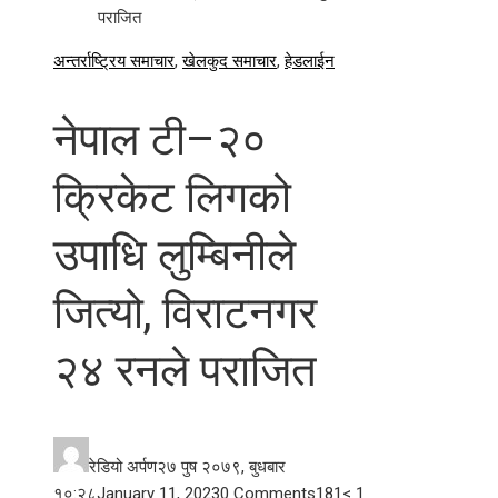
पराजित
अन्तर्राष्ट्रिय समाचार
,
खेलकुद समाचार
,
हेडलाईन
नेपाल टी–२०
क्रिकेट लिगको
उपाधि लुम्बिनीले
जित्यो, विराटनगर
२४ रनले पराजित
रेडियो अर्पण
२७ पुष २०७९, बुधबार
१०:२८
January 11, 2023
0 Comments
181
< 1