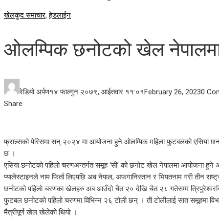
खेलकुद समाचार
,
हेडलाईन
ओलम्पिक छनोटको खेल नेपालमा 
रेडियो अर्पण
१४ फाल्गुन २०७९, आईतवार ११:०१
February 26, 2023
0 Co
Facebook
Twitter
LinkedIn
Pinterest
Stumbleupon
Email
Share
फ्रान्न्सको पेरिसमा सन् २०२४ मा आयोजना हुने ओलम्पिक महिला फुटबलको एसिया छनो
छ ।
एसिया छनोटको पहिलो चरणअन्तर्गत समूह ‘सी’ को छनोट खेल नेपालमा आयोजना हुने 
प्यालेस्टाइनले नाम फिर्ता लिएपछि अब नेपाल, अफगानिस्तान र भियतनाम गरी तीन राष्ट
छनोटको पहिलो चरणका खेलहरु अब आउँदो चैत २० देखि चैत २८ गतेसम्म त्रिपुरेश्व
फुटबल छनोटको पहिलो चरणमा विभिन्न २६ टोली छन् । ती टोलीलाई सात समूहमा विभ
मैत्रीपूर्ण खेल खेलेको थियो ।