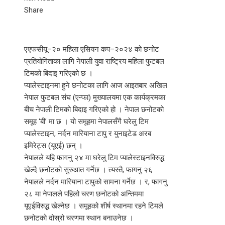
Facebook
Twitter
LinkedIn
Pinterest
Stumbleupon
Email
Share
एएफसीयू–२० महिला एसियन कप–२०२४ को छनोट
प्रतियोगिताका लागि नेपाली युवा राष्ट्रिय महिला फुटबल
टिमको बिदाइ गरिएको छ ।
प्यालेस्टाइनमा हुने छनोटका लागि आज आइतबार अखिल
नेपाल फुटबल संघ (एन्फा) मुख्यालयमा एक कार्यक्रमका
बीच नेपाली टिमको बिदाइ गरिएको हो । नेपाल छनोटको
समूह ‘बी’ मा छ । यो समूहमा नेपालसँगै घरेलु टिम
प्यालेस्टाइन, नर्दन मारियाना टापु र युनाइटेड अरब
इमिरेट्स (यूएई) छन् ।
नेपालले यहि फागनु २४ मा घरेलु टिम प्यालेस्टाइनविरुद्ध
खेल्दै छनोटको सुरुआत गर्नेछ । त्यस्तै, फागनु २६
नेपालले नर्दन मारियाना टापुको सामना गर्नेछ । र, फागनु
२८ मा नेपालले पहिलो चरण छनोटको अन्तिममा
यूएईविरुद्ध खेल्नेछ । समूहको शीर्ष स्थानमा रहने टिमले
छनोटको दोस्रो चरणमा स्थान बनाउनेछ ।