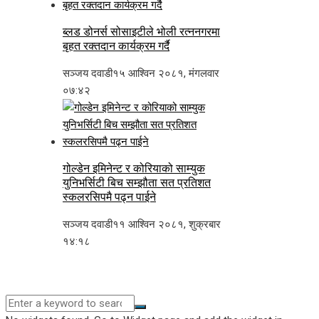
ब्लड डोनर्स सोसाइटीले भोली रत्ननगरमा
बृहत रक्तदान कार्यक्रम गर्दै
सञ्जय दवाडी
१५ आश्विन २०८१, मंगलवार
०७:४२
गोल्डेन इमिनेन्ट र कोरियाको साम्युक
युनिभर्सिटी बिच सम्झौता सत प्रतिशत
स्कलरसिपमै पढ्न पाईने
सञ्जय दवाडी
११ आश्विन २०८१, शुक्रबार
१४:१८