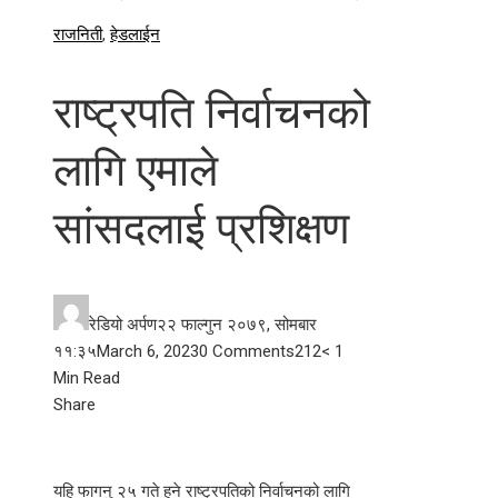
राजनिती
,
हेडलाईन
राष्ट्रपति निर्वाचनको
लागि एमाले
सांसदलाई प्रशिक्षण
रेडियो अर्पण
२२ फाल्गुन २०७९, सोमबार
११:३५
March 6, 2023
0 Comments
212
< 1
Min Read
Facebook
Twitter
LinkedIn
Pinterest
Stumbleupon
Email
Share
यहि फागनु २५ गते हुने राष्ट्रपतिको निर्वाचनको लागि