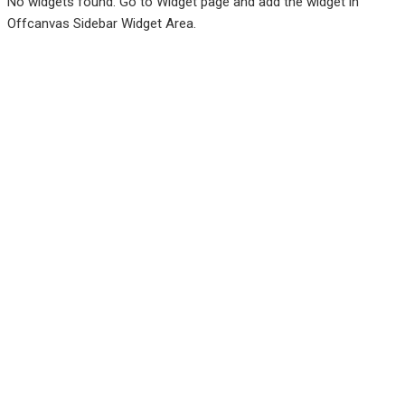
No widgets found. Go to Widget page and add the widget in
Offcanvas Sidebar Widget Area.