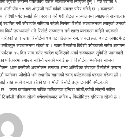
नीमा सुविधा सम्पन्न पर्यटकीय होटल सञ्चालनमा ल्याएका हुन् । गत बैशाख १
 भोली पौष १५ गते अंग्रेजी नयाँ बर्षको अबसर पारेर गरिदै छ । बजारको
था विदेशी पर्यटकलाई सेवा प्रदान गर्ने गरी होटल सञ्चालनमा ल्याइएको सञ्चालक
ई स्थगित गरी सौराहाकै समिपमा रहेको सिसैमा रिसोर्ट सञ्चालनका ल्याएको उनको
थियौं उपाध्यायले भने रिसोर्ट सञ्चालन गर्न शान्त बाताबरण चाहिने भएकाले
माण गरिएको छ । उक्त रिसोर्टमा १२ वटा डिलक्स रुम, २ वटा हल, २ वटा अपाटमेन्ट
 स्मीङपुल सञ्चालनमा रहेको छ । उक्त रिसार्टमा विदेशी पर्यटकको समेत आगमन
टक १५ दिन सम्म बसेर स्वदेश फर्र्किएको अर्का सञ्चालक सुवेदीले जानकारी
ानाका परिकारमा रमाउन सकिने उनको भनाई छ । रिसोर्टका म्यानेजर साजन
लोकन, थारु बस्तीको अबलोकन लगायत अन्य अतिरिक्त सेवाहरु रिसोर्टले प्रदान
ौं म्यानेजर जोशीले भने स्थानीय खानाको स्वाद पर्यटकलाई प्रदान गरेका छौं ।
ई राख्न सक्ने क्षमता रहेको छ । भोली रिसोर्ट उद्घाटनसंगै पर्यटकको
 । उक्त कार्यक्रममा चर्चित गायिकाहरु इन्दिरा जोशी,ज्योती लोहनी सहित
िसोर्ट टिकौली नजिक रहेको गणेशचोकबाट करिब २ किलोमिटर दक्षिणमा रहेको छ ।