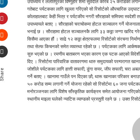
उपाध्याय र ललीतपुरका विष्णुहरि शर्मा सुवेदीले करिब २५ करोडको लगा
गतेबाट पर्यटकका लागि खुल्ला गरिएको सो रिसोर्टको औपचारिक उद्घाटन
कोलाहालबाट केही भित्र र पर्यटकीय नगरी सौराहाको समिपमा स्वदेशी त
उपाध्यायले बताए । सौराहाको चराचोकमा होटल सञ्चालन गर्ने योजनाला
भनाई छ । सौराहामा होटल सञ्चालनकै लागि ३३ कठ्ठा जग्गा खरिद गरेका 
सिसैमा आएका हौं । साढे १२ कठ्ठा क्षेत्रफलमा रिसोर्टको संरचना निर्
तथा सेल्फ किचनको समेत व्यवस्था रहेको छ । पर्यटकका लागि आर्कषक
सुरु भएको छ । रमणीय बाताबरण भएका कारण एक पटक आएको विदेशी पर्य
दिए । रिसोर्टमा पारिवारिक वातावरणमा थारु समुदायको परम्परागत ख
जोशीले पर्यटकका लागि हात्ती सफारी, डुंगा सयर, जीप सफारी, चरा अब
Share
गर्ने बताए । खानामा गाउँले पन दिएका छौ, थारू खानाका परिकार बनाउछ
५० करोड सम्म लगानी गर्ने योजना रहेको सो रिसोर्टमा ६० जना पर्यटकला
मनोरञ्जनका लागि विशेष साँस्कृतिक कार्यक्रम समेत आयोजना गरिएको छ
स्थानीय माइला घलेको न्याटिस व्याण्डको प्रस्तुती रहने छ । उक्त र