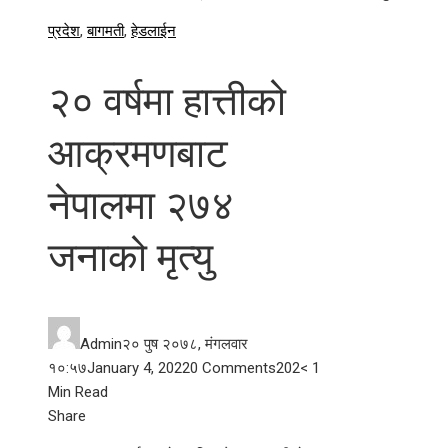
प्रदेश
,
बागमती
,
हेडलाईन
२० वर्षमा हात्तीको
आक्रमणबाट
नेपालमा २७४
जनाको मृत्यु
Admin
२० पुष २०७८, मंगलवार
१०:५७
January 4, 2022
0 Comments
202
< 1
Min Read
Facebook
Twitter
LinkedIn
Pinterest
Stumbleupon
Email
Share