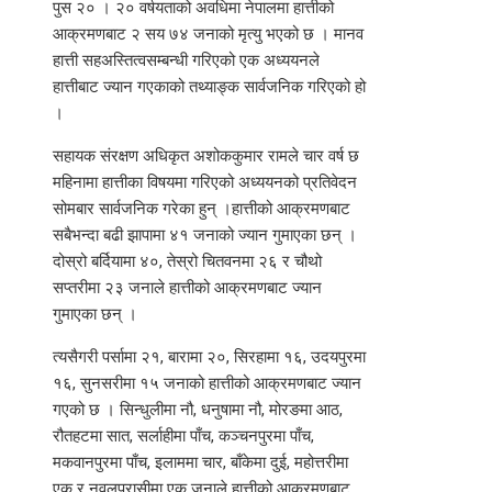
पुस २० । २० वर्षयताको अवधिमा नेपालमा हात्तीको
आक्रमणबाट २ सय ७४ जनाको मृत्यु भएको छ । मानव
हात्ती सहअस्तित्वसम्बन्धी गरिएको एक अध्ययनले
हात्तीबाट ज्यान गएकाको तथ्याङ्क सार्वजनिक गरिएको हो
।
सहायक संरक्षण अधिकृत अशोककुमार रामले चार वर्ष छ
महिनामा हात्तीका विषयमा गरिएको अध्ययनको प्रतिवेदन
सोमबार सार्वजनिक गरेका हुन् ।हात्तीको आक्रमणबाट
सबैभन्दा बढी झापामा ४१ जनाको ज्यान गुमाएका छन् ।
दोस्रो बर्दियामा ४०, तेस्रो चितवनमा २६ र चौथो
सप्तरीमा २३ जनाले हात्तीको आक्रमणबाट ज्यान
गुमाएका छन् ।
त्यसैगरी पर्सामा २१, बारामा २०, सिरहामा १६, उदयपुरमा
१६, सुनसरीमा १५ जनाको हात्तीको आक्रमणबाट ज्यान
गएको छ । सिन्धुलीमा नौ, धनुषामा नौ, मोरङमा आठ,
रौतहटमा सात, सर्लाहीमा पाँच, कञ्चनपुरमा पाँच,
मकवानपुरमा पाँच, इलाममा चार, बाँकेमा दुई, महोत्तरीमा
एक र नवलपरासीमा एक जनाले हात्तीको आक्रमणबाट