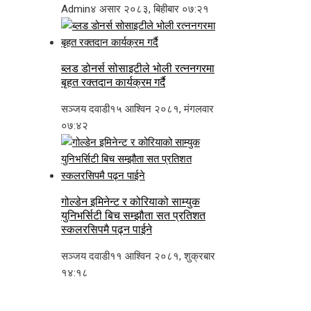
Admin
४ असार २०८३, बिहीबार ०७:२१
ब्लड डोनर्स सोसाइटीले भोली रत्ननगरमा
बृहत रक्तदान कार्यक्रम गर्दै
सञ्जय दवाडी
१५ आश्विन २०८१, मंगलवार
०७:४२
गोल्डेन इमिनेन्ट र कोरियाको साम्युक
युनिभर्सिटी बिच सम्झौता सत प्रतिशत
स्कलरसिपमै पढ्न पाईने
सञ्जय दवाडी
११ आश्विन २०८१, शुक्रबार
१४:१८