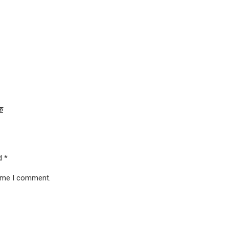
रु
ed
*
time I comment.