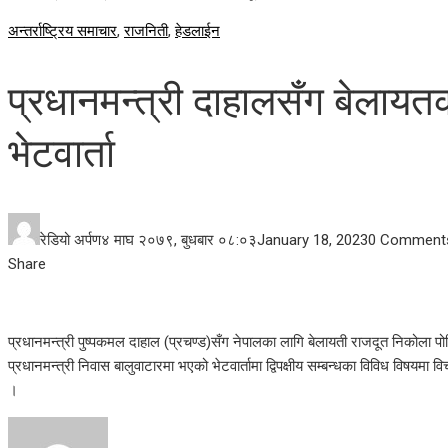
अन्तर्राष्ट्रिय समाचार
,
राजनिती
,
हेडलाईन
प्रधानमन्त्री दाहालसँग बेलाय
भेटवार्ता
रेडियो अर्पण
४ माघ २०७९, बुधबार ०८:०३
January 18, 2023
0 Comment
Facebook
Twitter
LinkedIn
Pinterest
Stumbleupon
Email
Share
प्रधानमन्त्री पुष्पकमल दाहाल (प्रचण्ड)सँग नेपालका लागि बेलायती राजदूत निकोला पो
प्रधानमन्त्री निवास बालुवाटारमा भएको भेटवार्तामा द्विपक्षीय सम्बन्धका विविध विषय
।