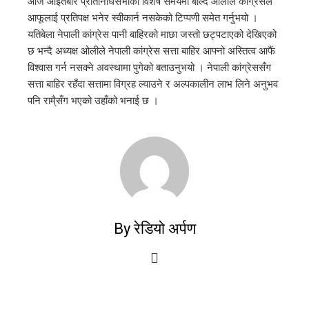
आज आइतबार प्रतिनिधिसभाको विशेष समयमा बोल्दै ओलीले कांग्रेसले
आफूलाई प्रतिपक्ष भनेर स्वीकार्न नसकेको टिप्पणी समेत गर्नुभयो ।
edIn
यतिबेला नेपाली कांग्रेस पानी बाहिरको माछा जस्तो छट्पटाएको देखिएको
छ भन्दै अध्यक्ष ओलीले नेपाली कांग्रेस सत्ता बाहिर आफ्नो अस्तित्व आफैं
erest
विश्वास गर्न नसक्ने अवस्थामा पुगेको बताउनुभयो । नेपाली कांग्रेससँग
mbleupon
सत्ता बाहिर रहँदा सत्तामा विग्रह ल्याउने र अल्पकालीन लाभ लिने अनुभव
पनि रामै्सँग भएको उहाँको भनाई छ ।
l
By रेडियो अर्पण