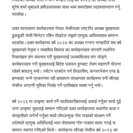
निर्वाचित अध्यक्ष जेसी रन्जन भण्डारी लाई बर्ष २०२३ का अध्यक्ष जेसी
शुरेष शर्मा भुषालले हर्षोउल्लासका साथ भब्य समारोहमा पदहस्तान्तरण गर्नु
भएकोछ।
उक्त पदस्थापन कार्यक्रममा नेपाल जेसीजका राष्ट्रीय अध्यक्ष युवाहरुका
ढुकढुकी जेसी सिनेटर रबिन पोख्रेल ज्यूको प्रमुख आतिथ्यतामा सम्पन्न
भएकोछ।उक्त कार्यक्रमा बर्ष २०२४ का अध्यक्ष रन्जन भण्डारीले यस बर्ष
युवाहरुको नेतृत्व र व्यक्तीत्व विकास का कार्यक्रमहरु संगसंगै स्थानिय
निकायहरु संग संवन्वय गरी युवाहरुलाई उध्यमशिलता संग जोड्ने
कार्यक्रमहरु गरी युवाहरुलाई बिदेश पलायन हुनबाट रोक्न मद्दतगर्ने योजना
रहेको बताउनु भयो। पर्यटन प्रबर्दन गर्न लिडरसिप, कन्जरभेसन एण्ड &
इम्प्याक्ट भन्ने प्रकरणमा रही बातावरण संरक्षणका कार्यहरुमा पनी सौराहा
जेसीज अग्रणी भुमिका निर्वाह गर्ने प्रतिबद्दता ब्यक्त गर्नु भयो।
बर्ष २०२३ मा उत्कृष्ट कार्य गर्ने पदाधिकारीहरुलाई अवार्ड गर्नुका साथै दुई
जना उत्कृष्ट युवालाई सम्मान गरिएको उक्त कार्यक्रममा स्थानीय कला र
संस्कृतीको जगेर्नां गर्नुका साथै लोपउन्मुख गोरु गाडाको संरक्षण गर्ने
उदेश्यले प्रमुख अतिथिलाई थारु पोसाकमा गोरु गाडामा सवार गराई स
सम्मान स्वागत गरीएको थियो। कार्यक्रम सौराहा जेसीज बर्ष २०२३ का