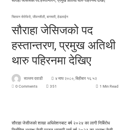
सौराहा जेसिजको पद हस्तान्तरण, प्रमुख अतिथी थारु पहिरनमा देखिए
चितवन सेरोफेरो
,
जीवनशैली
,
बागमती
,
हेडलाईन
सौराहा जेसिजको पद
हस्तान्तरण, प्रमुख अतिथी
थारु पहिरनमा देखिए
सञ्जय दवाडी
४ माघ २०८०, बिहीबार १६:५२
0 Comments
351
1 Min Read
सौराहा जेसीजको शाखा अधिवेशनबाट बर्ष २०२४ का लागी निर्बिरोध