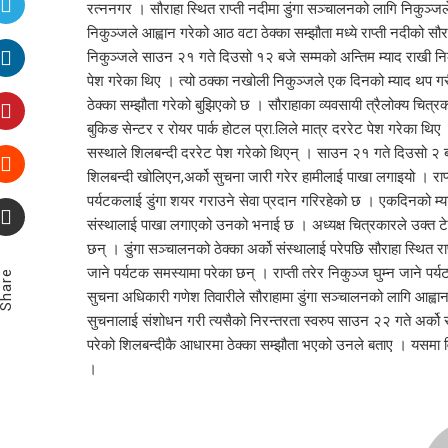
रत्ननगर । सौराहा स्थित राप्ती नदीमा डुंगा सञ्चालनको लागि निकुञ्जल
निकुञ्जले आह्वान गरेको आठ वटा ठेक्का सम्झौता मध्ये राप्ती नदीको सौ
निकुञ्जले साउन २१ गते दिउसो १२ बजे सम्मको अन्तिम म्याद राखी न
पेश गरेका थिए । त्यो ठक्का नखोली निकुञ्जले एक दिनको म्याद थप गर
ठेक्का सम्झौता गरेको बुझिएको छ । सौराहाका व्यवसायी त्रैलोक्य चित्रक
बुकिङ सेन्टर र रोयर पार्क होटल प्रा.लिले मात्र दररेट पेश गरेका थि
सस्थाले शिलबन्दी दररेट पेश गरेको थिएन् । साउन २१ गते दिउसो २ बजे
शिलबन्दी खोलिएन,अर्को सुचना जारी गरेर हामीलाई पाखा लगाइयो । र
पर्यटकलाई डुंगा शयर गराउने सेवा प्रदान गरिरहेको छ । एकदिनको म्या
संस्थालाई पाखा लगाएको उनको भनाई छ । अध्यक्ष चित्रकारले उक्त टेण्ड
छन् । डुंगा सञ्चालनको ठेक्का अर्को संस्थालाई परेपछि सौराहा स्थित र
जाने पर्यटक समस्यामा परेका छन् । राप्ती तरेर निकुञ्ज घुम्न जाने प
Share
सुचना अधिकारी गणेश तिवारीले सौराहामा डुंगा सञ्चालनको लागि आह्व
सुचनालाई संशोधन गरी त्यसैको निरन्तरता स्वरुप साउन २२ गते अर्क
परेको शिलबन्दीकै आधारमा ठेक्का सम्झौता भएको उनले बताए । यसमा विव
।