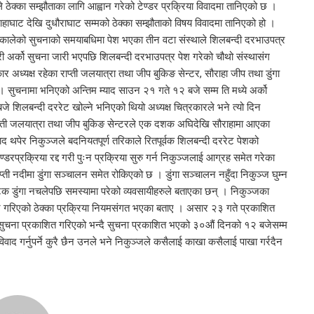
े ठेक्का सम्झौताका लागि आह्वान गरेको टेण्डर प्रक्रिया विवादमा तानिएको छ ।
राहाघाट देखि दुधौराघाट सम्मको ठेक्का सम्झौताको विषय विवादमा तानिएको हो ।
िकालेको सुचनाको समयाबधिमा पेश भएका तीन वटा संस्थाले शिलबन्दी दरभाउपत्र
ी अर्को सुचना जारी भएपछि शिलबन्दी दरभाउपत्र पेश गरेको चौथो संस्थासंग
ार अध्यक्ष रहेका राप्ती जलयात्रा तथा जीप बुकिङ सेन्टर, सौराहा जीप तथा डुंगा
ए । सुचनामा भनिएको अन्तिम म्याद साउन २१ गते १२ बजे सम्म ति मध्ये अर्को
 शिलबन्दी दररेट खोल्ने भनिएको थियो अध्यक्ष चित्रकारले भने त्यो दिन
ाप्ती जलयात्रा तथा जीप बुकिङ सेन्टरले एक दशक अघिदेखि सौराहामा आएका
द थपेर निकुञ्जले बदनियतपूर्ण तरिकाले रितपूर्वक शिलबन्दी दररेट पेशको
रप्रक्रिया रद्द गरी पुःन प्रक्रिया सुरु गर्न निकुञ्जलाई आग्रह समेत गरेका
ाप्ती नदीमा डुंगा सञ्चालन समेत रोकिएको छ । डुंगा सञ्चालन नहुँदा निकुञ्ज घुम्न
र्यटक डुंगा नचलेपछि समस्यामा परेको व्यवसायीहरुले बताएका छन् । निकुञ्जका
ान गरिएको ठेक्का प्रक्रिया नियमसंगत भएका बताए । असार २३ गते प्रकाशित
ो सुचना प्रकाशित गरिएको भन्दै सुचना प्रकाशित भएको ३०औं दिनको १२ बजेसम्म
ाद गर्नुपर्ने कुरै छैन उनले भने निकुञ्जले कसैलाई काखा कसैलाई पाखा गर्रदैन