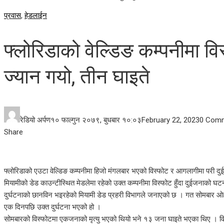
प्रवास
,
हेडलाईन
फ्लोरिडाको वेल्डिङ कम्पनीमा वि
ज्यान गयो, तीन घाइते
रेडियो अर्पण
१० फाल्गुन २०७९, बुधबार १०:०३
February 22, 2023
0 Com
Facebook
Twitter
LinkedIn
Pinterest
Stumbleupon
Email
Share
फ्लोरिडाको एउटा वेल्डिङ कम्पनीमा हिजो मंगलबार भएको विस्फोट र आगलागीमा परी 
मियामीको डेड काउन्टीस्थित मेडलेमा रहेको उक्त कम्पनीमा विस्फोट हुँदा दुईजनाको घट
दुर्घटनाको छानविन भइरहेको मियामी डेड प्रहरी विभागले जनाएको छ । गत सोमबार ओहा
एक दिनपछि उक्त दुर्घटना भएको हो ।
सोमबारको विस्फोटमा एकजनाको मृत्यु भएको थियो भने १३ जना घाइते भएका थिए । विस्