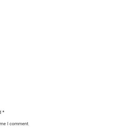
ed
*
time I comment.