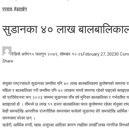
प्रवास
,
हेडलाईन
सुडानका ४० लाख बालबालिकाल
रेडियो अर्पण
१५ फाल्गुन २०७९, सोमबार १०:२६
February 27, 2023
0 Com
Facebook
Twitter
LinkedIn
Pinterest
Stumbleupon
Email
Share
संयुक्त राष्ट्रसंघले सुडानका कम्तीमा पनि ४० लाख बालबालिकामा कुपोषणको समस्या र
महिला र बालबालिका गरी कम्तीमा पनि ४० लाखमा यस्तो समस्या रहेको पाइएको बताइए
सो प्रतिवेदनमा सन् २०२३ सम्ममा सुडानका पाँच वर्ष मुनिका बालबालिका र गर्भवतीमा
बताइएको हो । तीमध्ये छ लाख ११ हजार बालबालिका चरम कुपोषणमा रहेका संयुक्त राष
केही समयदेखि आन्तरिक राजनीतिक समस्यामा फसेको सुडानमा धेरै समयदेखि आर्थिक 
समस्यामा परेका छन् ।
खडेरी, आर्थिक मन्दी, खाद्य असुरक्षा आदिका कारण त्यहाँका लाखौँ लाख नागरिक विस